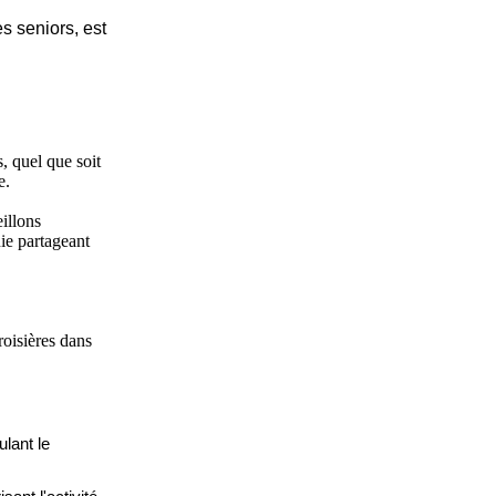
s seniors, est
, quel que soit
e.
illons
ie partageant
roisières dans
ulant le