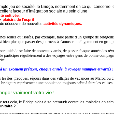
mple jeu de société, le Bridge, notamment en ce qui concerne le
cellent facteur d'intégration sociale au sein d'une
é cultivée,
ux
plaisirs de l'esprit
 de découvrir de nouvelles
activités dynamiques.
nes seules ou isolées, par exemple, faire partie d'un groupe de bridgeurs
st bien plus que passer des journées à s'amuser intelligemment en group
pportunité de se faire de nouveaux amis, de passer chaque année des réve
de participer régulièrement à des voyages entre gens de bonne compagn
ité.
à un excellent prétexte, chaque année, à voyages multiples et variés !
les îles grecques, séjours dans des villages de vacances au Maroc ou c
s bridgeurs représentent une population toujours prête à faire les valises.
nger vraiment votre vie !
de tout cela, le Bridge aidait à se prémunir contre les maladies en stim
nitaire
?