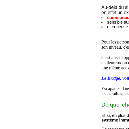
Au-delà du si
en effet un ex
communaut
sensible a
et curieuse
Pour les person
son niveau, c'e
C'est aussi l'o
chaleureux ou 
une même activ
Le Bridge, voil
Escapades dans 
les caraïbes, le
De quoi cha
Et si, en plus 
système immu