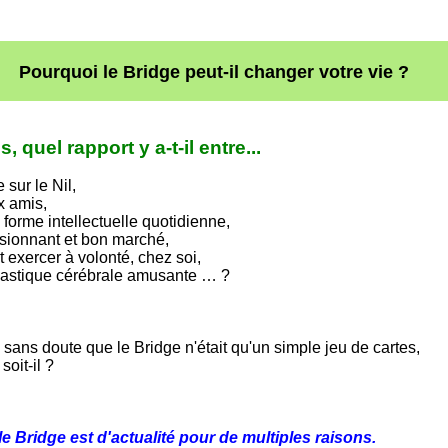
Pourquoi le Bridge peut-il changer votre vie ?
s, quel rapport y a-t-il entre...
 sur le Nil,
x amis,
 forme intellectuelle quotidienne,
assionnant et bon marché,
t exercer à volonté, chez soi,
nastique cérébrale amusante … ?
sans doute que le Bridge n'était qu'un simple jeu de cartes,
soit-il ?
e Bridge est d'actualité pour de multiples raisons.